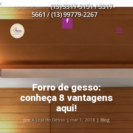
c
(13) 3317-3151 / 3317-
FAÇA SEU ORÇAMENTO
5661 / (13) 99779-2267
Forro de gesso:
conheça 8 vantagens
aqui!
por
A Loja do Gesso
|
mar 1, 2018
|
Blog